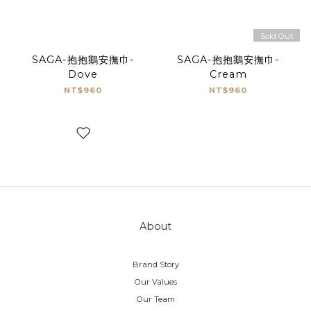
Sold Out
SAGA-抱抱鵝安撫巾-
SAGA-抱抱鵝安撫巾-
Dove
Cream
NT$960
NT$960
About
Brand Story
Our Values
Our Team