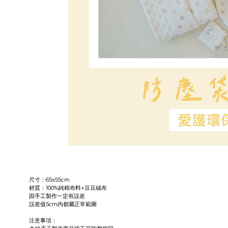
尺寸：65x55cm
材質：100%純棉布料+豆豆絨布
因手工製作一定有誤差
誤差值5cm內都屬正常範圍
注意事項：