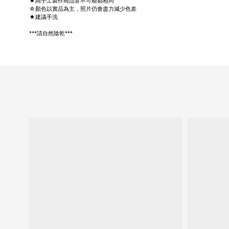
★純手工製作商品皆不可能都相同
☆顏色以實品為主，照片仍會盡力減少色差
★建議手洗
***請自然陰乾***