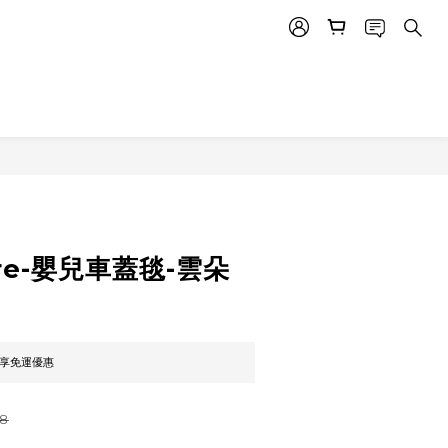
立即購買
tore-嬰兒車蓋毯-雲朵
即享免運優惠
8