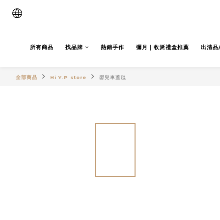
所有商品
找品牌
熱銷手作
彌月｜收涎禮盒推薦
出清品
全部商品
Hi Y.P store
嬰兒車蓋毯