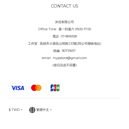
CONTACT US
沐倪有限公司
Office Time : 週一到週六 09:00-17:00
電話 : 07-8916108
工作室 : 高雄市小港區山明路233號(同公司聯絡地址)
統編 : 90751657
email : hiypstore@gmail.com
(假日訊息不回覆)
$
TWD
繁體中文