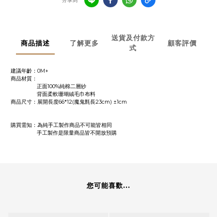
分享到
送貨及付款方
商品描述
了解更多
顧客評價
式
建議年齡：0M+
商品材質：
正面100%純棉二層紗
背面柔軟珊瑚絨毛巾布料
商品尺寸：展開長度66*12(魔鬼氈長23cm) ±1cm
購買需知：為純手工製作商品不可能皆相同
手工製作是限量商品皆不開放預購
您可能喜歡...