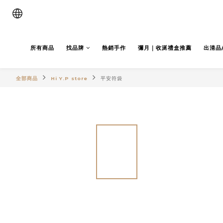
所有商品
找品牌
熱銷手作
彌月｜收涎禮盒推薦
出清品
全部商品
Hi Y.P store
平安符袋