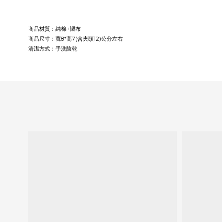
商品材質：純棉+襯布
商品尺寸：寬8*高7(含夾頭12)公分左右
清潔方式：手洗陰乾