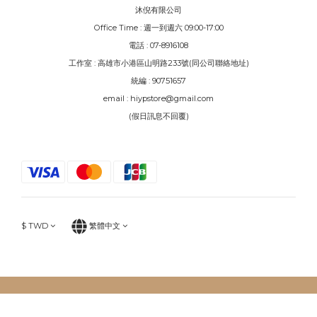
沐倪有限公司
Office Time : 週一到週六 09:00-17:00
電話 : 07-8916108
工作室 : 高雄市小港區山明路233號(同公司聯絡地址)
統編 : 90751657
email : hiypstore@gmail.com
(假日訊息不回覆)
$
TWD
繁體中文
立即購買