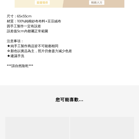
尺寸：65x55cm
材質：100%純棉紗布布料+豆豆絨布
因手工製作一定有誤差
誤差值5cm內都屬正常範圍
注意事項：
★純手工製作商品皆不可能都相同
☆顏色以實品為主，照片仍會盡力減少色差
★建議手洗
***請自然陰乾***
您可能喜歡...