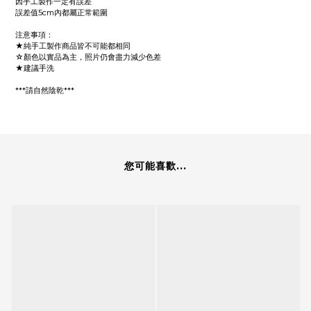
因手工製作一定有誤差
誤差值5cm內都屬正常範圍
注意事項：
★純手工製作商品皆不可能都相同
☆顏色以實品為主，照片仍會盡力減少色差
★建議手洗
***請自然陰乾***
您可能喜歡...