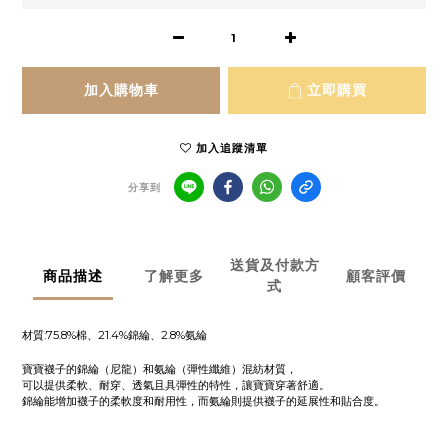
加入購物車
立即購買
加入追蹤清單
分享到
送貨及付款方
商品描述
了解更多
顧客評價
式
材質:75.8%棉、21.4%錦綸、2.8%氨綸
寶寶襪子的錦綸（尼龍）和氨綸（彈性纖維）混紡材質，
可以提供柔軟、耐穿、透氣且具彈性的特性，讓寶寶穿著舒適。
錦綸能增加襪子的柔軟度和耐用性，而氨綸則提供襪子的延展性和貼合度。