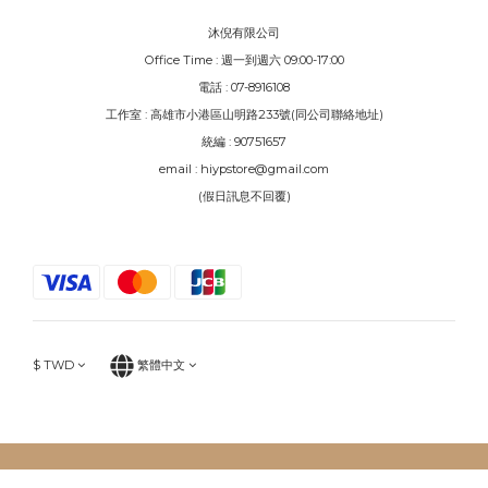
沐倪有限公司
Office Time : 週一到週六 09:00-17:00
電話 : 07-8916108
工作室 : 高雄市小港區山明路233號(同公司聯絡地址)
統編 : 90751657
email : hiypstore@gmail.com
(假日訊息不回覆)
$
TWD
繁體中文