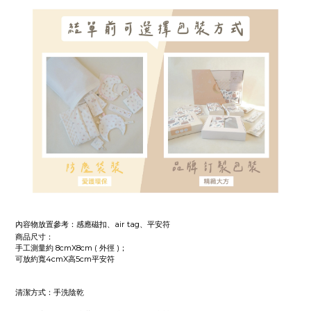
內容物放置參考：感應磁扣、
air tag
、平安符
商品尺寸：
手工測量約 8cmX8cm ( 外徑 )；
可放約寬4cmX高5cm平安符
清潔方式：手洗陰乾