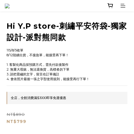
Hi Y.P store-刺繡平安符袋-獨家
設計-派對熊同款
115/8/5收單
8/12陸續出貨，不接急單，能接受再下單！
1. 客製化商品採預購方式，需先付款後製作
2. 無重大瑕疵，無法退換貨，高標者勿下單
3. 請把需繡的文字，留言在訂單備註
4. 會依照片最後一張之字型使用規則，能接受再行下單！
全店，全館消費滿$3000即享免運優惠
NT$890
NT$799