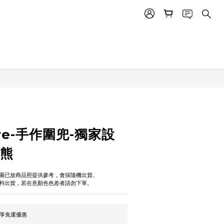
立即購買
tore-手作圍兜-獨家設
小熊
圖已放商品照提供參考，會採隨機出貨。
料出貨，若在意顏色色差者請勿下單。
即享免運優惠