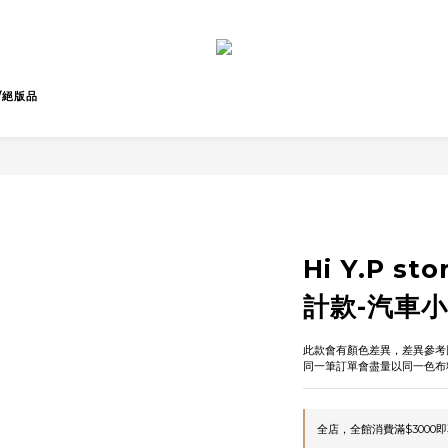
/絕版品
Hi Y.P s
計款-汽車
此款會有顏色差異，差異參考
同一筆訂單會盡量以同一色布
全店，全館消費滿$3000