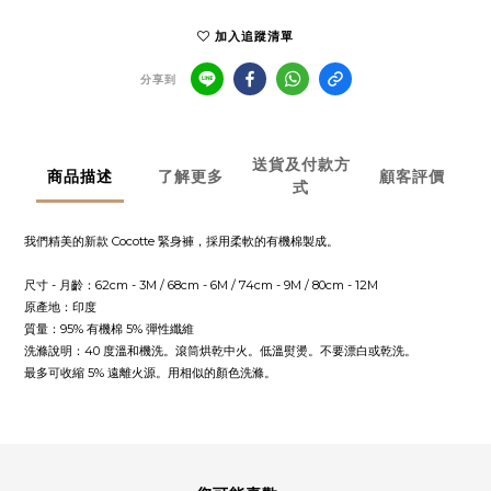
加入追蹤清單
分享到
送貨及付款方
商品描述
了解更多
顧客評價
式
我們精美的新款 Cocotte 緊身褲，採用柔軟的有機棉製成。
尺寸 - 月齡：62cm - 3M / 68cm - 6M / 74cm - 9M / 80cm - 12M
原產地：印度
質量：95% 有機棉 5% 彈性纖維
洗滌說明：40 度溫和機洗。滾筒烘乾中火。低溫熨燙。不要漂白或乾洗。
最多可收縮 5% 遠離火源。用相似的顏色洗滌。