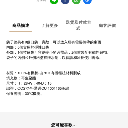
分享到
送貨及付款方
商品描述
了解更多
顧客評價
式
袋子總共有8個口袋，寬敞，可以放入所有需要攜帶的東西
內部：5個實用的彈性口袋
外部：1個拉鍊袋可容納較小的必需品，2個前袋配有磁性鈕扣。
袋子的內側和外側均塗有憎水劑，以保護和延長使用壽命。
材質：100％有機棉-由78％有機種植材料製成
填充物：再生聚酯
尺寸：H：28-W：40-D：15
認證：OCS混合-通過CU 1001165認證
保養說明：30°C機洗。
您可能喜歡...