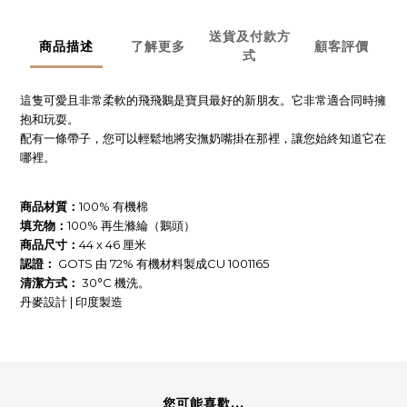
送貨及付款方
商品描述
了解更多
顧客評價
式
這隻可愛且非常柔軟的飛飛鵝是寶貝最好的新朋友。它非常適合同時擁
抱和玩耍。
配有一條帶子，您可以輕鬆地將安撫奶嘴掛在那裡，讓您始終知道它在
哪裡。
商品材質：
100% 有機棉
填充物：
100% 再生滌綸（鵝頭）
商品尺寸：
44 x 46 厘米
認證：
GOTS 由 72% 有機材料製成CU 1001165
清潔方式：
30°C 機洗。
丹麥設計 | 印度製造
您可能喜歡...