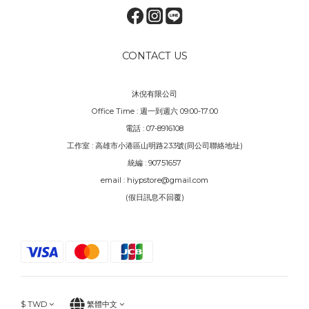
CONTACT US
沐倪有限公司
Office Time : 週一到週六 09:00-17:00
電話 : 07-8916108
工作室 : 高雄市小港區山明路233號(同公司聯絡地址)
統編 : 90751657
email : hiypstore@gmail.com
(假日訊息不回覆)
$
TWD
繁體中文