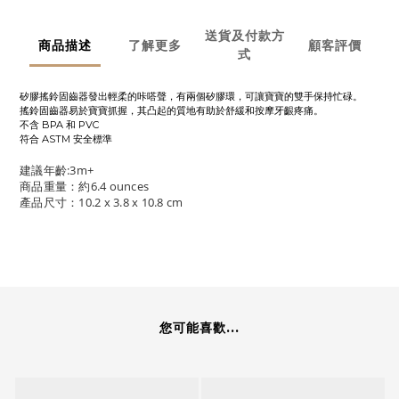
送貨及付款方
商品描述
了解更多
顧客評價
式
矽膠搖鈴固齒器發出輕柔的咔嗒聲，有兩個矽膠環，可讓寶寶的雙手保持忙碌。
搖鈴固齒器易於寶寶抓握，其凸起的質地有助於舒緩和按摩牙齦疼痛。
不含 BPA 和 PVC
符合 ASTM 安全標準
建議年齡:3m+
商品重量：約6.4 ounces
產品尺寸：10.2 x 3.8 x 10.8 cm
您可能喜歡...