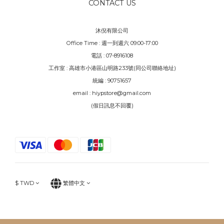
CONTACT US
沐倪有限公司
Office Time : 週一到週六 09:00-17:00
電話 : 07-8916108
工作室 : 高雄市小港區山明路233號(同公司聯絡地址)
統編 : 90751657
email : hiypstore@gmail.com
(假日訊息不回覆)
$
TWD
繁體中文