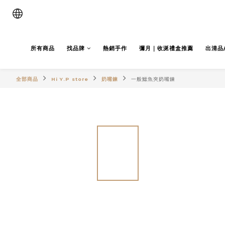
所有商品
找品牌
熱銷手作
彌月｜收涎禮盒推薦
出清品
全部商品
Hi Y.P store
奶嘴鍊
一般鱷魚夾奶嘴鍊