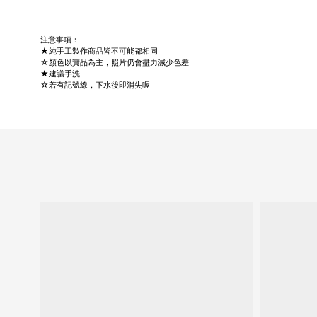
注意事項：
★純手工製作商品皆不可能都相同
☆顏色以實品為主，照片仍會盡力減少色差
★建議手洗
☆若有記號線，下水後即消失喔