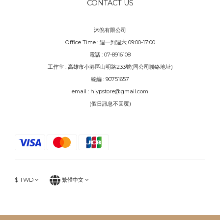
CONTACT US
沐倪有限公司
Office Time : 週一到週六 09:00-17:00
電話 : 07-8916108
工作室 : 高雄市小港區山明路233號(同公司聯絡地址)
統編 : 90751657
email : hiypstore@gmail.com
(假日訊息不回覆)
$
TWD
繁體中文