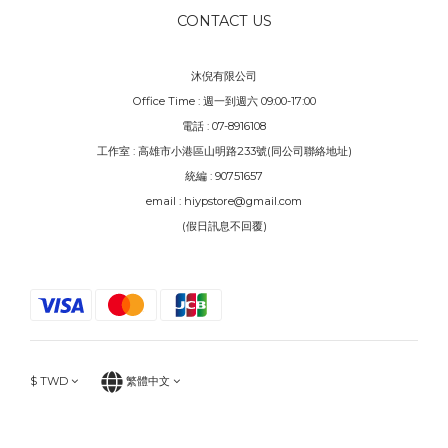
CONTACT US
沐倪有限公司
Office Time : 週一到週六 09:00-17:00
電話 : 07-8916108
工作室 : 高雄市小港區山明路233號(同公司聯絡地址)
統編 : 90751657
email : hiypstore@gmail.com
(假日訊息不回覆)
$
TWD
繁體中文