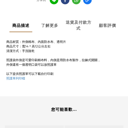
分享到
送貨及付款方
商品描述
了解更多
顧客評價
式
商品材質：外側棉布、內面防水布、透明片
商品尺寸：寬14＊高12公分左右
清潔方式：手洗陰乾
照護袋外側是可愛印刷棉布料，內側是用防水布製作，拉鍊式開關，
外側還有一個透明口袋可以放照護單
以下提供照護單可以下載自行印刷
照護單列印檔
您可能喜歡...