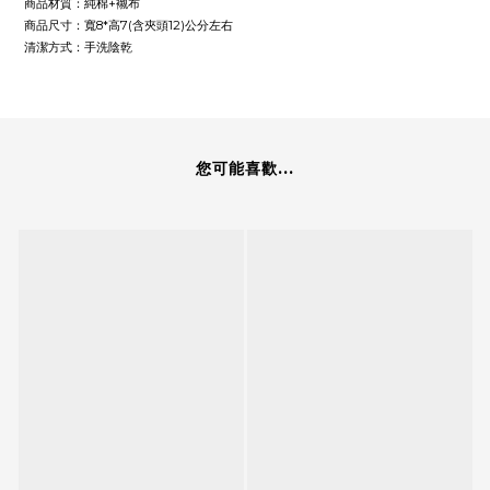
商品材質：純棉+襯布
商品尺寸：寬8*高7(含夾頭12)公分左右
清潔方式：手洗陰乾
您可能喜歡...