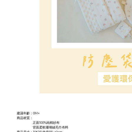
建議年齡：0M+
商品材質：
正面100%純棉紗布
背面柔軟珊瑚絨毛巾布料