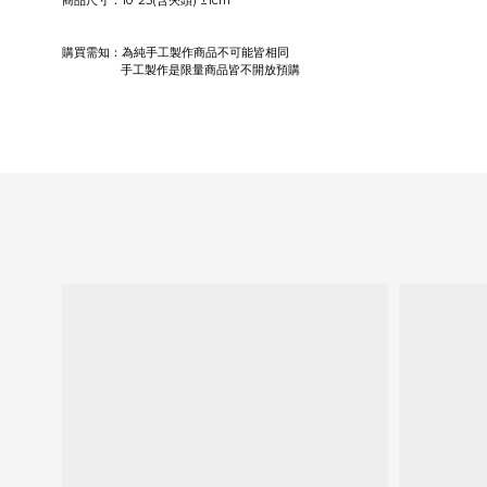
商品尺寸：10*25(含夾頭) ±1cm
購買需知：為純手工製作商品不可能皆相同
手工製作是限量商品皆不開放預購