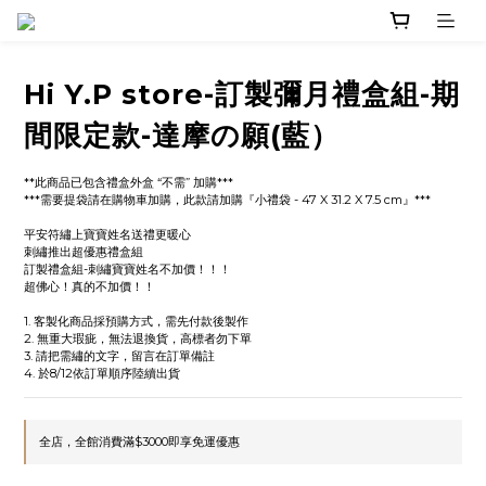
Hi Y.P store-訂製彌月禮盒組-期
間限定款-達摩の願(藍）
**此商品已包含禮盒外盒 “不需” 加購***
***需要提袋請在購物車加購，此款請加購『小禮袋 - 47 X 31.2 X 7.5 cm』***
平安符繡上寶寶姓名送禮更暖心
刺繡推出超優惠禮盒組
訂製禮盒組-刺繡寶寶姓名不加價！！！
超佛心！真的不加價！！
1. 客製化商品採預購方式，需先付款後製作
2. 無重大瑕疵，無法退換貨，高標者勿下單
3. 請把需繡的文字，留言在訂單備註
4. 於8/12依訂單順序陸續出貨
全店，全館消費滿$3000即享免運優惠