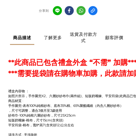
分享到
送貨及付款方
商品描述
了解更多
顧客評價
式
**此商品已包含禮盒外盒 “不需” 加購**
***需要提袋請在購物車加購，此款請加購『小禮袋
禮盒內容物 ：
如照片所示，手作圍兜X2、六層紗紗布巾(兩件組)、短版奶嘴鍊、平安符袋(此商品已
商品材質 :
手作圍兜-表布100%純棉紗布、底布35%棉、65%聚酯纖維（內含八層紗紗布）
，尺寸可調整，適合3個月至3歲使用
紗布巾-100%純棉六層紗紗布，尺寸25X25cm
短版奶嘴鍊-棉布，尺寸15cm(含夾頭)
平安符袋-棉布，寬8*高7(含夾頭12)公分左右
清洗方式 : 手洗陰乾