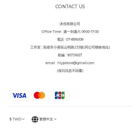
CONTACT US
沐倪有限公司
Office Time : 週一到週六 09:00-17:00
電話 : 07-8916108
工作室 : 高雄市小港區山明路233號(同公司聯絡地址)
統編 : 90751657
email : hiypstore@gmail.com
(假日訊息不回覆)
$
TWD
繁體中文