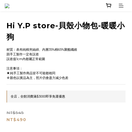
Hi Y.P store-貝殼小物包-暖暖小
狗
材質：表布純棉夾絲綿、內層35%棉65%聚酯纖維
因手工製作一定有誤差
誤差值1cm內都屬正常範圍
注意事項：
★純手工製作商品皆不可能都相同
☆顏色以實品為主，照片仍會盡力減少色差
全店，全館消費滿$3000即享免運優惠
NT$545
NT$490