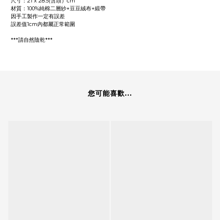
尺寸：21 x 28.5(含頭）
cm
材質：100%純棉二層紗+豆豆絨布+緞帶
因手工製作一定有誤差
誤差值1cm內都屬正常範圍
***請自然陰乾***
您可能喜歡...