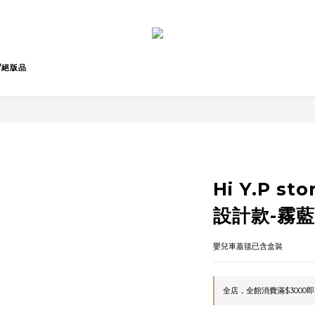
/絕版品
Hi Y.P s
設計款-霧
嬰兒車蓋毯已含盒裝
全店，全館消費滿$3000