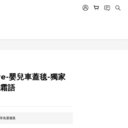
立即購買
tore-嬰兒車蓋毯-獨家
藍霜語
即享免運優惠