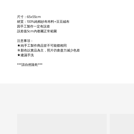
尺寸：65x55cm
材質：100%純棉紗布布料+豆豆絨布
因手工製作一定有誤差
誤差值5cm內都屬正常範圍
注意事項：
★純手工製作商品皆不可能都相同
☆顏色以實品為主，照片仍會盡力減少色差
★建議手洗
***請自然陰乾***