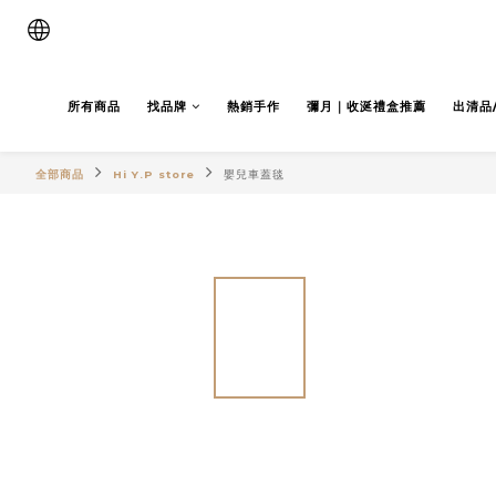
所有商品
找品牌
熱銷手作
彌月｜收涎禮盒推薦
出清品
全部商品
Hi Y.P store
嬰兒車蓋毯