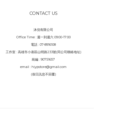
CONTACT US
沐倪有限公司
Office Time : 週一到週六 09:00-17:00
電話 : 07-8916108
工作室 : 高雄市小港區山明路233號(同公司聯絡地址)
統編 : 90751657
email : hiypstore@gmail.com
(假日訊息不回覆)