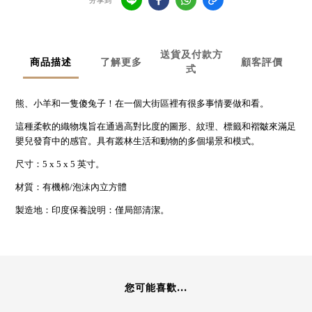
分享到
送貨及付款方
商品描述
了解更多
顧客評價
式
熊、小羊和一隻傻兔子！在一個大街區裡有很多事情要做和看。
這種柔軟的織物塊旨在通過高對比度的圖形、紋理、標籤和褶皺來滿足
嬰兒發育中的感官。具有叢林生活和動物的多個場景和模式。
尺寸：5 x 5 x 5 英寸。
材質：有機棉/泡沫內立方體
製造地：印度保養說明：僅局部清潔。
您可能喜歡...