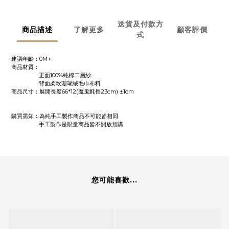
送貨及付款方
商品描述
了解更多
顧客評價
式
建議年齡：0M+
商品材質：
正面100%純棉二層紗
背面柔軟珊瑚絨毛巾布料
商品尺寸：展開長度66*12(魔鬼氈長23cm) ±1cm
購買需知：為純手工製作商品不可能皆相同
手工製作是限量商品皆不開放預購
您可能喜歡...