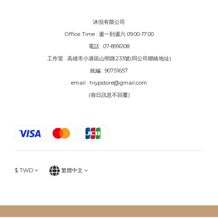
沐倪有限公司
Office Time : 週一到週六 09:00-17:00
電話 : 07-8916108
工作室 : 高雄市小港區山明路233號(同公司聯絡地址)
統編 : 90751657
email : hiypstore@gmail.com
(假日訊息不回覆)
$
TWD
繁體中文