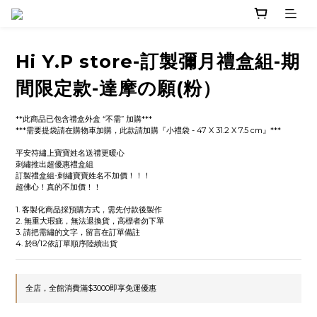
Hi Y.P store-訂製彌月禮盒組-期
間限定款-達摩の願(粉）
**此商品已包含禮盒外盒 “不需” 加購***
***需要提袋請在購物車加購，此款請加購『小禮袋 - 47 X 31.2 X 7.5 cm』***
平安符繡上寶寶姓名送禮更暖心
刺繡推出超優惠禮盒組
訂製禮盒組-刺繡寶寶姓名不加價！！！
超佛心！真的不加價！！
1. 客製化商品採預購方式，需先付款後製作
2. 無重大瑕疵，無法退換貨，高標者勿下單
3. 請把需繡的文字，留言在訂單備註
4. 於8/12依訂單順序陸續出貨
全店，全館消費滿$3000即享免運優惠