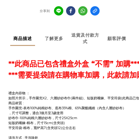
分享到
送貨及付款方
商品描述
了解更多
顧客評價
式
**此商品已包含禮盒外盒 “不需” 加購**
***需要提袋請在購物車加購，此款請加購『小禮袋
禮盒內容物 ：
如照片所示，手作圍兜X2、六層紗紗布巾(兩件組)、短版奶嘴鍊、平安符袋(此商品已
商品材質 :
手作圍兜-表布100%純棉紗布、底布35%棉、65%聚酯纖維（內含八層紗紗布）
，尺寸可調整，適合3個月至3歲使用
紗布巾-100%純棉六層紗紗布，尺寸25X25cm
短版奶嘴鍊-棉布，尺寸15cm(含夾頭)
平安符袋-棉布，寬8*高7(含夾頭12)公分左右
清洗方式 : 手洗陰乾