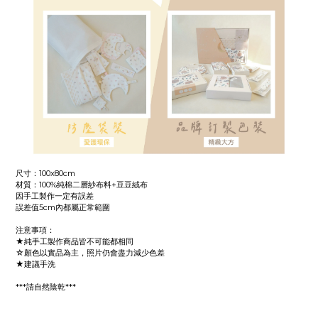
尺寸：100x80cm
材質：100%純棉二層紗布料+豆豆絨布
因手工製作一定有誤差
誤差值5cm內都屬正常範圍
注意事項：
★純手工製作商品皆不可能都相同
☆顏色以實品為主，照片仍會盡力減少色差
★建議手洗
***請自然陰乾***