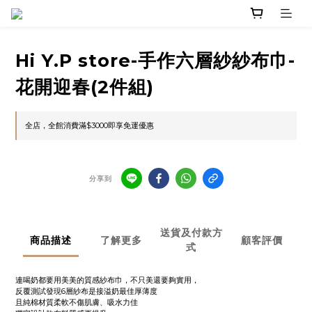
Hi Y.P store-手作六層紗紗布巾-
花開迎春(2件組)
全店，全館消費滿$3000即享免運優惠
分享到
送貨及付款方
商品描述
了解更多
顧客評價
式
連喝奶都要用美美的質感紗布巾，不只美還要夠實用，
反覆測試發現6層紗布是接溢奶最佳厚薄度
且純棉材質柔軟不傷肌膚、吸水力佳