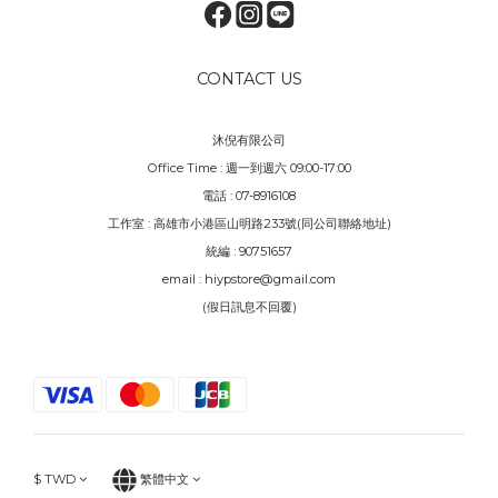
CONTACT US
沐倪有限公司
Office Time : 週一到週六 09:00-17:00
電話 : 07-8916108
工作室 : 高雄市小港區山明路233號(同公司聯絡地址)
統編 : 90751657
email : hiypstore@gmail.com
(假日訊息不回覆)
$
TWD
繁體中文