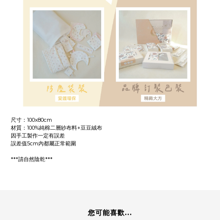
尺寸：100x80cm
材質：100%純棉二層紗布料+豆豆絨布
因手工製作一定有誤差
誤差值5cm內都屬正常範圍
***請自然陰乾***
您可能喜歡...