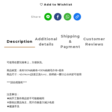
Add to Wishlist
Share
Shipping
Additional
Customer
Description
&
details
Reviews
Payment
可使用在嬰兒推車上，方便拆洗。
商品材質：表布100%純棉布+100%純棉毛巾布+底布
商品尺寸：42x14cm(誤差正負1cm)，前桿繞一圈12公分內皆可使用
***請自然陰乾***
注意事項：
★純手工製作商品皆不可能都相同
☆顏色以實品為主，照片仍會盡力減少色差
★建議手洗