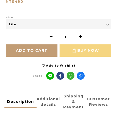
NT$490
Size
ADD TO CART
BUY NOW
Add to Wishlist
Share
Shipping
Additional
Customer
Description
&
details
Reviews
Payment