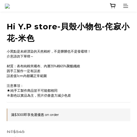
Hi Y.P store-貝殼小物包-侘寂小
花-米色
小黑點是未經漂染的天然棉籽，不是髒髒也不是發霉唷！
介意請勿下單唷～
材質：表布純棉夾襯布、內層35%棉65%聚酯纖維
因手工製作一定有誤差
誤差值1cm內都屬正常範圍
注意事項：
★純手工製作商品皆不可能都相同
☆顏色以實品為主，照片仍會盡力減少色差
滿$3000即享免運優惠 on order
NT$545