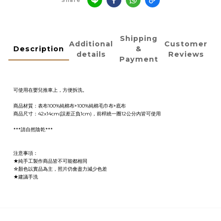
Share
Shipping
Additional
Customer
Description
&
details
Reviews
Payment
可使用在嬰兒推車上，方便拆洗。
商品材質：表布100%純棉布+100%純棉毛巾布+底布
商品尺寸：42x14cm(誤差正負1cm)，前桿繞一圈12公分內皆可使用
***請自然陰乾***
注意事項：
★純手工製作商品皆不可能都相同
☆顏色以實品為主，照片仍會盡力減少色差
★建議手洗