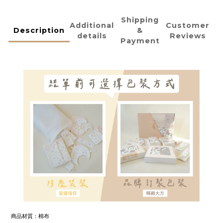
Shipping
Additional
Customer
Description
&
details
Reviews
Payment
商品材質：棉布