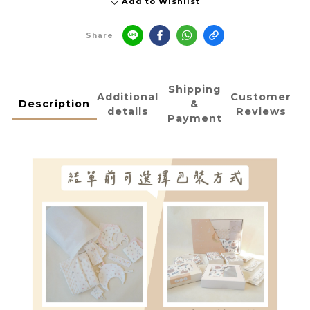
Add to Wishlist
Share
Shipping
Additional
Customer
Description
&
details
Reviews
Payment