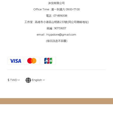
沐倪有限公司
Office Time : 週一到週六 09:00-17:00
電話 : 07-8916108
工作室 : 高雄市小港區山明路233號(同公司聯絡地址)
統編 : 90751657
email : hiypstore@gmail.com
(假日訊息不回覆)
$
TWD
English
BUY NOW