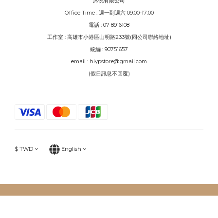
沐倪有限公司
Office Time : 週一到週六 09:00-17:00
電話 : 07-8916108
工作室 : 高雄市小港區山明路233號(同公司聯絡地址)
統編 : 90751657
email : hiypstore@gmail.com
(假日訊息不回覆)
$
TWD
English
BUY NOW