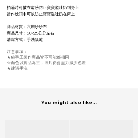
拍嗝時可披在肩膀防止寶寶溢吐奶到身上
當作枕頭巾可以防止寶寶溢吐奶在床上
商品材質：六層紗紗布
商品尺寸：50x25公分左右
清潔方式：手洗陰乾
注意事項：
★純手工製作商品皆不可能都相同
☆顏色以實品為主，照片仍會盡力減少色差
★建議手洗
You might also like...