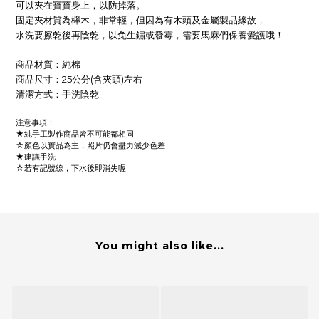
可以夾在寶寶身上，以防掉落。
固定夾材質為櫸木，非常輕，但因為有木頭及金屬製品緣故，
水洗要擦乾後再陰乾，以免生鏽或發霉，需要馬麻們保養愛護哦！
商品材質：純棉
商品尺寸：25公分(含夾頭)左右
清潔方式：手洗陰乾
注意事項：
★純手工製作商品皆不可能都相同
☆顏色以實品為主，照片仍會盡力減少色差
★建議手洗
☆若有記號線，下水後即消失喔
You might also like...