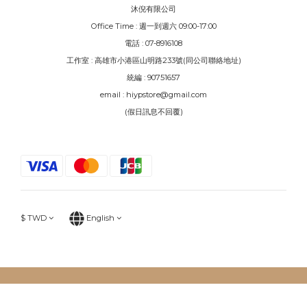
沐倪有限公司
Office Time : 週一到週六 09:00-17:00
電話 : 07-8916108
工作室 : 高雄市小港區山明路233號(同公司聯絡地址)
統編 : 90751657
email : hiypstore@gmail.com
(假日訊息不回覆)
$
TWD
English
BUY NOW