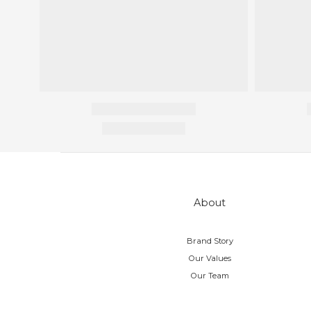
About
Brand Story
Our Values
Our Team