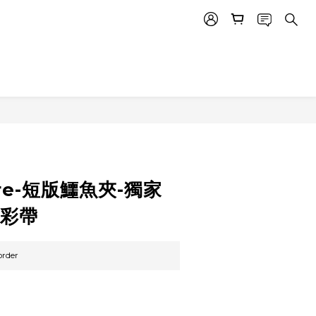
BUY NOW
tore-短版鱷魚夾-獨家
對彩帶
rder