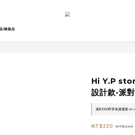
品/絕版品
Hi Y.P s
設計款-派
滿$3000即享免運優惠 on o
NT$220
NT$245