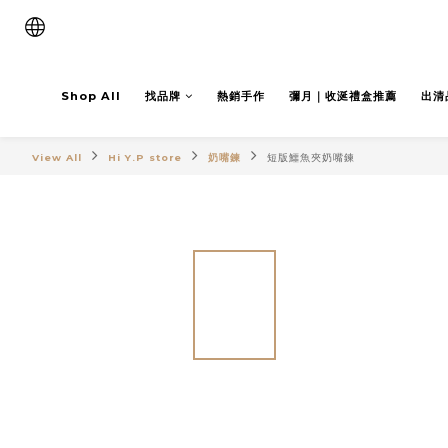
Shop All
找品牌
熱銷手作
彌月｜收涎禮盒推薦
出清
View All
Hi Y.P store
奶嘴鍊
短版鱷魚夾奶嘴鍊