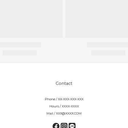
Contact
Phone / XX-XXX-XXX-XXX
Hours / XXXX-XXXX
Mail / XXX@XXXX.COM