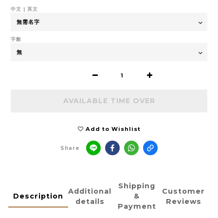
中文 | 英文
字數
AVAILABLE TIME OVER
Add to Wishlist
Share
Shipping
Additional
Customer
Description
&
details
Reviews
Payment