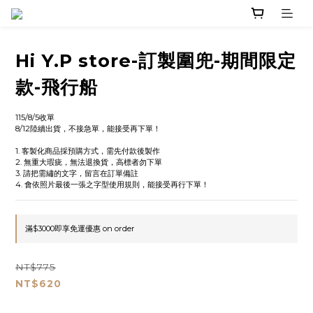
Hi Y.P store-訂製圍兜-期間限定
款-飛行船
115/8/5收單
8/12陸續出貨，不接急單，能接受再下單！
1. 客製化商品採預購方式，需先付款後製作
2. 無重大瑕疵，無法退換貨，高標者勿下單
3. 請把需繡的文字，留言在訂單備註
4. 會依照片最後一張之字型使用規則，能接受再行下單！
滿$3000即享免運優惠 on order
NT$775
NT$620