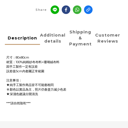
Share
Shipping
Additional
Customer
Description
&
details
Reviews
Payment
尺寸：80x80cm
材質：100%純棉紗布布料+珊瑚絨布料
因手工製作一定有誤差
誤差值5cm內都屬正常範圍
注意事項：
★純手工製作商品皆不可能都相同
☆顏色以實品為主，照片仍會盡力減少色差
★深淺色建議分開清洗
***請自然陰乾***