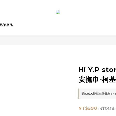
品/絕版品
Hi Y.P s
安撫巾-柯
滿$3000即享免運優惠 on o
NT$590
NT$656