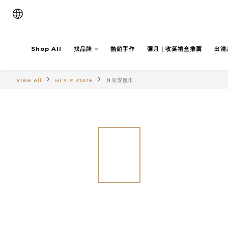
Shop All
找品牌
熱銷手作
彌月｜收涎禮盒推薦
出清
View All
Hi Y.P store
月光安撫巾