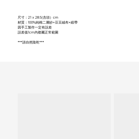
尺寸：21 x 28.5(含頭）
cm
材質：100%純棉二層紗+豆豆絨布+緞帶
因手工製作一定有誤差
誤差值1cm內都屬正常範圍
***請自然陰乾***